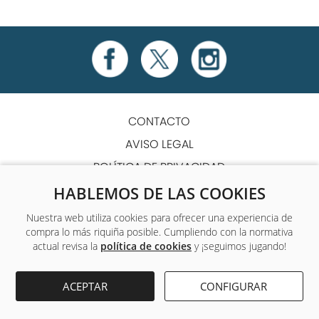
CONTACTO
AVISO LEGAL
POLÍTICA DE PRIVACIDAD
POLÍTICA DE COOKIES
HABLEMOS DE LAS COOKIES
TÉRMINOS Y CONDICIONES
Nuestra web utiliza cookies para ofrecer una experiencia de
compra lo más riquiña posible. Cumpliendo con la normativa
ACCESIBILIDAD
actual revisa la
política de cookies
y ¡seguimos jugando!
Único centro de formación y empleo que ofrece a sus
ACEPTAR
CONFIGURAR
alumnos formación complementaria gratuita.