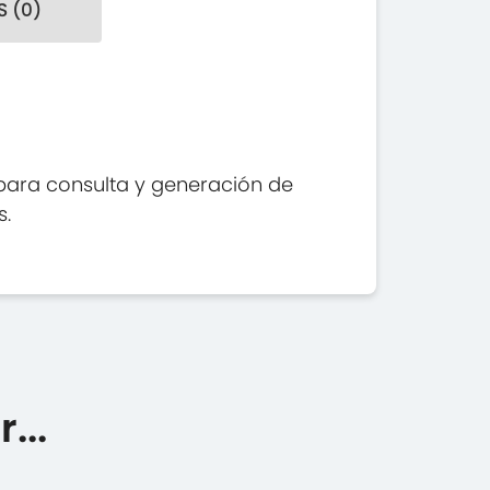
 (0)
 para consulta y generación de
s.
...